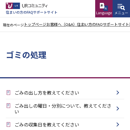
こ
の
住まいの方のFAQサポートサイト
Language
メニュー
ペ
トップページ
お客様へ（Q&A）
住まい方のFAQサポートサイト
現在のページ
ー
本
ジ
文
の
こ
ゴミの処理
先
こ
頭
か
で
ら
す
ごみの出し方を教えてください
ごみ出しの曜日・分別について、教えてくださ
い
ごみの収集日を教えてください