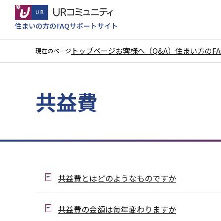
こ
の
住まいの方のFAQサポートサイト
ペ
ー
トップページ
お客様へ（Q&A）
住まい方のF
現在のページ
ジ
本
の
文
先
共益費
こ
頭
こ
で
か
す
ら
共益費とはどのようなものですか
共益費の金額は毎年変わりますか