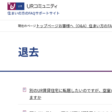
こ
の
住まいの方のFAQサポートサイト
ペ
ー
トップページ
お客様へ（Q&A）
住まい方のF
現在のページ
ジ
本
の
文
先
退去
こ
頭
こ
で
か
す
ら
別のUR賃貸住宅に転居したいのですが、空室
ますか