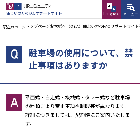
こ
の
住まいの方のFAQサポートサイト
Language
メニュー
ペ
トップページ
お客様へ（Q&A）
住まい方のFAQサポートサイト
現在のページ
ー
本
ジ
文
の
駐車場の使用について、禁
こ
先
止事項はありますか
こ
頭
か
で
ら
す
平面式・自走式・機械式・タワー式など駐車場
の種類により禁止事項や制限等が異なります。
詳細につきましては、契約時にご案内いたしま
す。