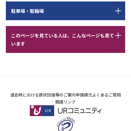
ブ
駐車場・駐輪場
ナ
ビ
サ
レ
ゲ
このページを見ている人は、こんなページも見て
ブ
コ
ー
います
ナ
メ
シ
ビ
ン
ョ
ゲ
ド
レ
ン
ー
こ
コ
こ
シ
こ
メ
こ
ョ
か
ン
か
退去時における原状回復等のご案内
申請様式
よくあるご質問
ン
ら
ド
ら
関連リンク
こ
こ
こ
こ
ま
ま
で
で