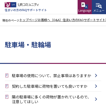
こ
の
住まいの方のFAQサポートサイト
Language
メニュー
ペ
トップページ
お客様へ（Q&A）
住まい方のFAQサポートサイト
現在のページ
ー
本
ジ
文
の
こ
駐車場・駐輪場
先
こ
頭
か
で
ら
す
駐車場の使用について、禁止事項はありますか
契約した駐車場に荷物を置いても良いですか
隣の駐車場に多くの荷物が置かれているので、
注意してほしい