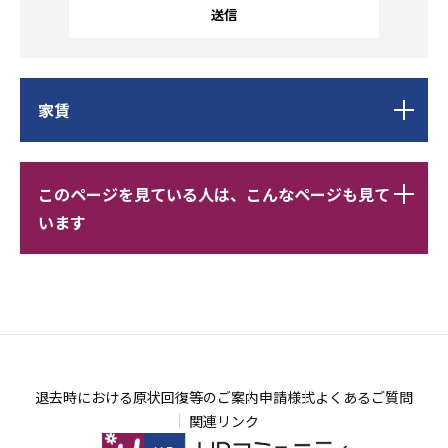
サ
ブ
家賃
ナ
ビ
サ
レ
ゲ
このページを見ている人は、こんなページも見て
ブ
コ
ー
います
ナ
メ
シ
ビ
ン
ョ
ゲ
ド
レ
ン
ー
こ
コ
こ
シ
こ
メ
こ
ョ
か
ン
か
退去時における原状回復等のご案内
申請様式
よくあるご質問
ン
ら
ド
ら
関連リンク
こ
こ