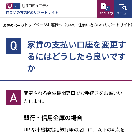
こ
の
住まいの方のFAQサポートサイト
Language
メニュー
ペ
トップページ
お客様へ（Q&A）
住まい方のFAQサポートサイト
現在のページ
ー
本
ジ
家賃の支払い口座を変更す
文
の
こ
先
るにはどうしたら良いです
こ
頭
か
か
で
ら
す
変更される金融機関窓口でお手続きをお願いい
たします。
銀行・信用金庫の場合
UR 都市機構指定銀行等の窓口に、以下の4 点を