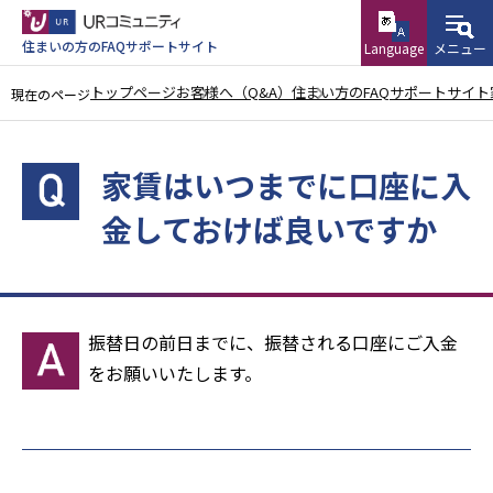
こ
の
住まいの方のFAQサポートサイト
Language
メニュー
ペ
トップページ
お客様へ（Q&A）
住まい方のFAQサポートサイト
現在のページ
ー
本
ジ
文
の
家賃はいつまでに口座に入
こ
先
金しておけば良いですか
こ
頭
か
で
ら
す
振替日の前日までに、振替される口座にご入金
をお願いいたします。