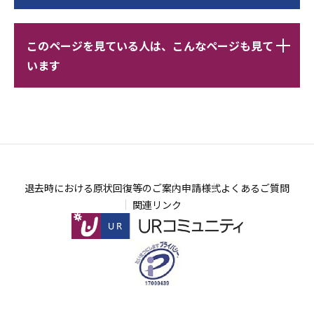
ビ
サ
レ
ゲ
このページを見ている人は、こんなページも見て
ブ
コ
ー
います
ナ
メ
シ
ビ
ン
ョ
ゲ
ド
レ
ン
ー
こ
コ
こ
シ
こ
メ
こ
ョ
か
ン
か
退去時における原状回復等のご案内
申請様式
よくあるご質問
ン
ら
ド
ら
関連リンク
こ
こ
こ
こ
ま
ま
で
で