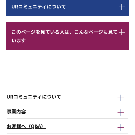
サ
URコミュニティについて
ブ
ナ
ビ
サ
レ
このページを見ている人は、こんなページも見て
ゲ
ブ
コ
います
ー
ナ
メ
シ
ビ
ン
本
ョ
ゲ
ド
レ
文
ン
ー
こ
コ
こ
こ
シ
こ
メ
こ
こ
ョ
か
ン
ま
か
ン
ら
ド
URコミュニティについて
で
ら
こ
こ
こ
こ
事業内容
ま
ま
お客様へ（Q&A）
で
で