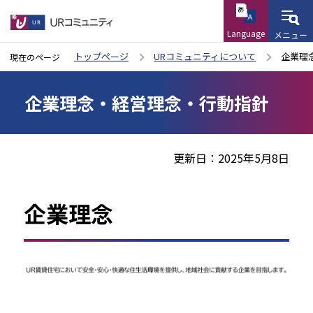
Language
メニュー
こ
トップページ
URコミュニティについて
企業理
現在のページ
の
本
ペ
企業理念・経営理念・行動指針
文
ー
こ
ジ
こ
の
更新日：2025年5月8日
か
先
ら
頭
企業理念
で
す