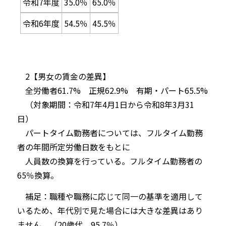
令和7年度
35.0％
65.0％
令和6年度
54.5％
45.5％
2【男女の賃金の差異】
全労働者61.7% 正規62.9% 有期・パート65.5%
（対象期間：令和7年4月1日から令和8年3月31
日）
パートタイム勤務者については、フルタイム勤務
者の年間所定労働日数をもとに
人員数の換算を行っている。フルタイム勤務者の
65％換算。
補足：職種や職務に応じて同一の基準を適用して
いるため、年代別で見た場合には大きな差異はあり
ません。（20歳代 95.7％）