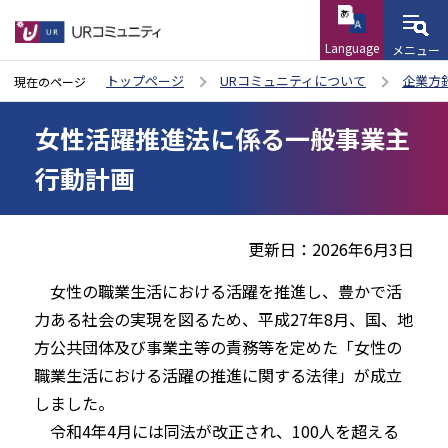
Language
メニュー
こ
トップページ
URコミュニティについて
企業方
現在のページ
の
本
ペ
女性活躍推進法に係る一般事業主
文
ー
こ
行動計画
ジ
こ
の
か
先
更新日：2026年6月3日
ら
頭
女性の職業生活における活躍を推進し、豊かで活
で
力ある社会の実現を図るため、平成27年8月、国、地
す
方公共団体及び事業主等の責務等を定めた「女性の
職業生活における活躍の推進に関する法律」が成立
しました。
令和4年4月には同法が改正され、100人を超える