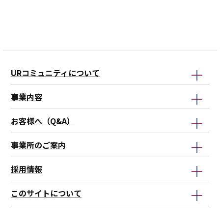
本
ョ
ゲ
ド
レ
文
ン
ー
こ
コ
こ
こ
シ
こ
メ
こ
こ
ョ
か
ン
ま
か
ン
ら
ド
で
ら
こ
こ
URコミュニティについて
こ
こ
事業内容
ま
ま
で
で
お客様へ（Q&A）
事業所のご案内
採用情報
このサイトについて