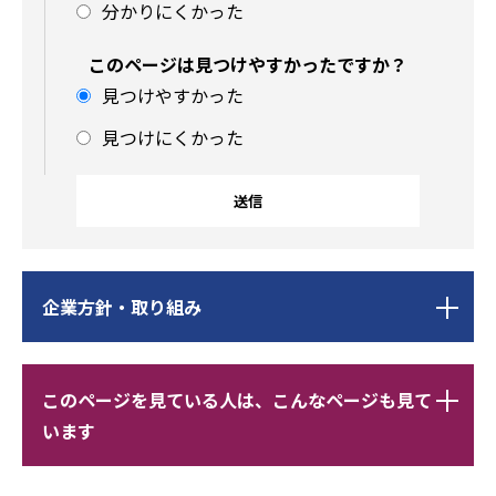
分かりにくかった
このページは見つけやすかったですか？
見つけやすかった
見つけにくかった
サ
企業方針・取り組み
ブ
ナ
ビ
サ
レ
このページを見ている人は、こんなページも見て
ゲ
ブ
コ
います
ー
ナ
メ
シ
ビ
ン