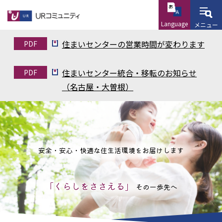
こ
の
Language
メニュー
ペ
本
住まいセンターの営業時間が変わります
PDF
ー
文
ジ
こ
住まいセンター統合・移転のお知らせ
PDF
の
こ
（名古屋・大曽根）
先
か
頭
ら
で
す
安全・安心・快適な住生活環境をお届けします
「くらしをささえる」
その一歩先へ