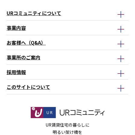
こ
シ
ビ
ン
ン
ま
ョ
ゲ
ド
ド
URコミュニティについて
で
ン
ー
こ
こ
こ
シ
こ
こ
事業内容
こ
ョ
か
ま
お客様へ（Q&A）
か
ン
ら
で
ら
こ
事業所のご案内
こ
ま
採用情報
で
このサイトについて
UR賃貸住宅の暮らしに
明るい架け橋を