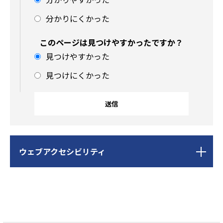
分かりにくかった
このページは見つけやすかったですか？
見つけやすかった
見つけにくかった
サ
ウェブアクセシビリティ
ブ
ナ
本
ビ
サ
レ
レ
文
ゲ
ブ
コ
コ
こ
ー
ナ
メ
メ