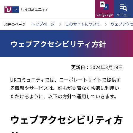
Language
メニュー
こ
トップページ
このサイトについて
ウェブアク
現在のページ
の
本
ペ
ウェブアクセシビリティ方針
文
ー
こ
ジ
こ
の
更新日：2024年3月19日
か
先
ら
URコミュニティでは、コーポレートサイトで提供す
頭
る情報やサービスは、誰もが支障なく快適に利用い
で
ただけるように、以下の方針で運用していきます。
す
ウェブアクセシビリティ方