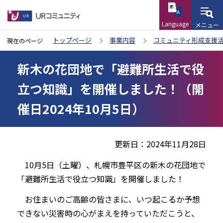
Language
メニュー
こ
トップページ
事業内容
コミュニティ形成支援
現在のページ
の
本
ペ
新木の花団地で「避難所生活で役
文
ー
こ
立つ知識」を開催しました！（開
ジ
こ
催日2024年10月5日）
の
か
先
ら
頭
更新日：2024年11月28日
で
す
10月5日（土曜）、札幌市豊平区の新木の花団地で
「避難所生活で役立つ知識」を開催しました！
お住まいのご高齢の皆さまに、いつ起こるか予想
できない災害時の心がまえを持っていただこうと、