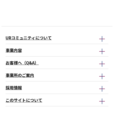
本
ビ
サ
レ
レ
文
ゲ
ブ
コ
コ
こ
ー
ナ
メ
メ
こ
シ
ビ
ン
ン
ま
ョ
ゲ
ド
ド
URコミュニティについて
で
ン
ー
こ
こ
こ
シ
こ
こ
事業内容
こ
ョ
か
ま
お客様へ（Q&A）
か
ン
ら
で
ら
こ
事業所のご案内
こ
ま
採用情報
で
このサイトについて