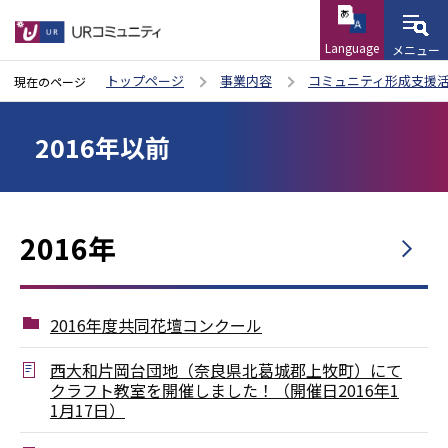
Language
メニュー
こ
トップページ
事業内容
コミュニティ形成支援
現在のページ
の
本
ペ
2016年以前
文
ー
こ
ジ
こ
の
か
2016年
先
ら
頭
で
2016年度共同花壇コンクール
す
西大和片岡台団地（奈良県北葛城郡上牧町）にて
クラフト教室を開催しました！（開催日2016年1
1月17日）